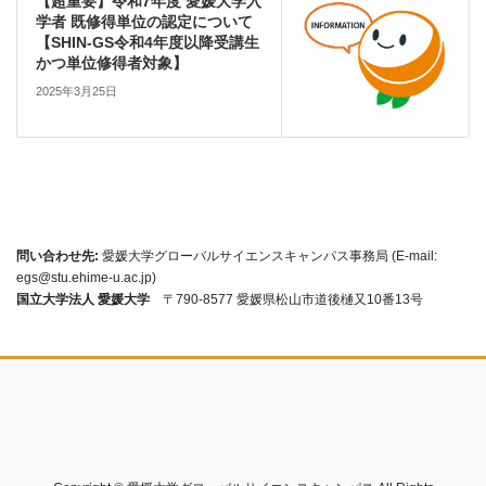
【超重要】令和7年度 愛媛大学入
学者 既修得単位の認定について
【SHIN-GS令和4年度以降受講生
かつ単位修得者対象】
2025年3月25日
問い合わせ先:
愛媛大学グローバルサイエンスキャンパス事務局 (E-mail:
egs@stu.ehime-u.ac.jp)
国立大学法人 愛媛大学
〒790-8577 愛媛県松山市道後樋又10番13号