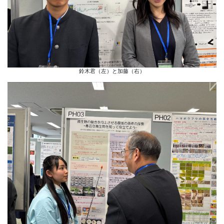
鈴木君（左）と加藤（右）