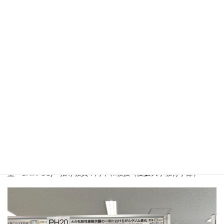
☆「湛水条件がサトイモの生育に及ぼす影響－生産安定化を目指
して－」
鈴木奏人（愛媛県立新居浜西高・SHIN-GS） 指導教員：藤内直
道准教授（大学院農学系研究科）
☆
「ハマボウフウの保全活動に向けた基礎的研究」
磯崎太地（(愛媛県立松山西中等教育学校・愛媛大学ジュニアドク
ター育成塾・SHIN-GS) 指導教員：向平和教授（愛媛大学教育学
部）
☆「 微生物の働きを向上させる農地の条件の探索 〜身近な微生物
を知って役立てよう〜 」
髙石 凜 (伊予市立港南中学校・愛媛大学ジュニアドクター育成
塾・SHIN-GS) 指導教員：向平和教授（愛媛大学教育学部）